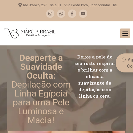
Rio Branco, 257 - Sala 01 - Vila Ponta Pora, Cachoeirinha - RS
Desperte a
Deixe a pele do
Ag
seu rosto respirar
Suavidade
Co
e brilhar com a
Oculta:
eficácia
Depilação com
suavizante da
depilação com
Linha Egípcia
linha ou cera.
para uma Pele
Luminosa e
Macia!