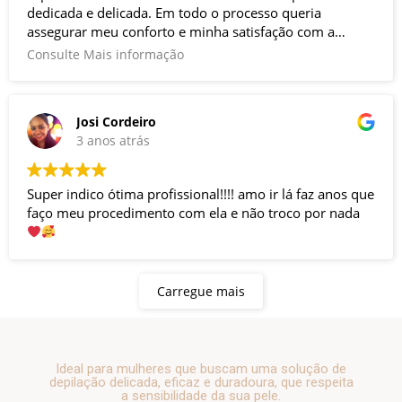
dedicada e delicada. Em todo o processo queria
assegurar meu conforto e minha satisfação com a
técnica. Adorei!
Consulte Mais informação
Josi Cordeiro
3 anos atrás
Super indico ótima profissional!!!! amo ir lá faz anos que
faço meu procedimento com ela e não troco por nada
Carregue mais
Ideal para mulheres que buscam uma solução de
depilação delicada, eficaz e duradoura, que respeita
a sensibilidade da sua pele.