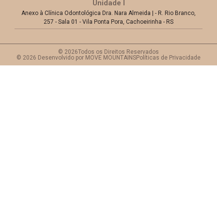
Unidade I
Anexo à Clínica Odontológica Dra. Nara Almeida | - R. Rio Branco,
257 - Sala 01 - Vila Ponta Pora, Cachoeirinha - RS
© 2026Todos os Direitos Reservados
© 2026 Desenvolvido por MOVE MOUNTAINS
Políticas de Privacidade