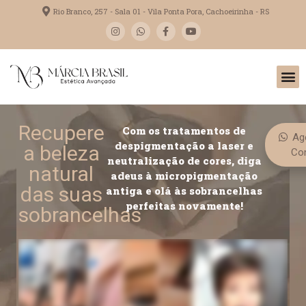
Rio Branco, 257 - Sala 01 - Vila Ponta Pora, Cachoeirinha - RS
Recupere
Com os tratamentos de
Ag
despigmentação a laser e
a beleza
Con
neutralização de cores, diga
natural
adeus à micropigmentação
das suas
antiga e olá às sobrancelhas
perfeitas novamente!
sobrancelhas