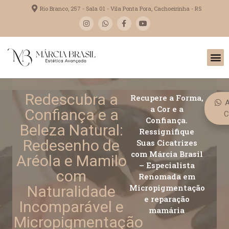
Rio Branco, 257 - Sala 01 - Vila Ponta Pora, Cachoeirinha - RS
Redescubra a
Recupere a Forma,
A
a Cor e a
Confiança e a
C
Confiança.
Beleza Natural:
Ressignifique
Redesenho de
Suas Cicatrizes
com Márcia Brasil
Aréola e Mamilo
– Especialista
com
Renomada em
Naturalidade
Micropigmentação
e reparação
Incomparável e
mamária
Micropigmentação